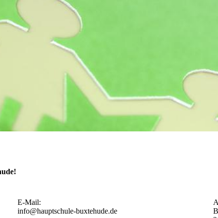
hude!
E-Mail:
A
info@hauptschule-buxtehude.de
B